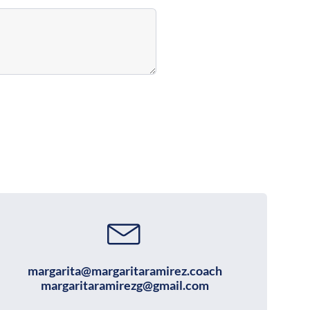
margarita@margaritaramirez.coach
margaritaramirezg@gmail.com